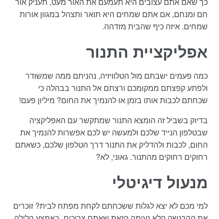
כך שאם אתם עצובים היא תעמעם את האור מעט, תעניק אור
חם ומנחם, אם אתם שמחים היא תואר ותצהל במגוון אורות
שמחים. איזה כיף שהבית מזדהה.
אפליקציית התנור
כמה פעמים ישבתם מול הטלוויזיה, נהניתם ממה שמשודר
ולפתע קפצתם ממקומכם ורצתם אל התנור בבהלה כי
שכחתם לכבות אותו בזמן או להנמיך את החום? מיליון פעם!
בדיוק בשביל זה הומצא התנור שמתקשר עם האפליקציה
שבטלפון הנייד שלכם ולמעשה יש לכם אפשרות להנמיך את
החום, לכבות ולהדליק את התנור דרך הטלפון שלכם, כשאתם
רחוקים רחוקים מהתנור. גאוני, לא?
מנעול דיגיטלי
למי מכם לא יצא לגלות ששכחתם לקחת מפתח לבית? זוכרים
את ההרגשה הלא נעימה הזאת שאתם צריכים, באמצע הלילה,